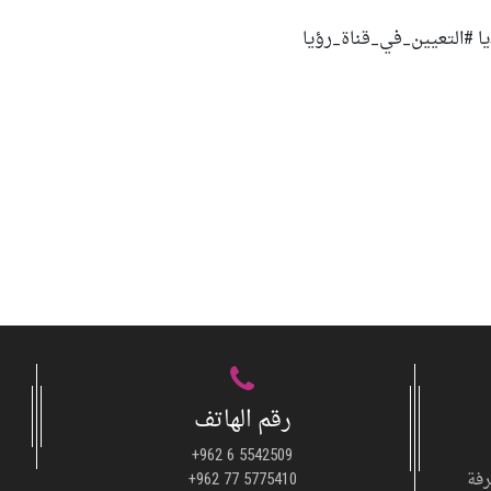
ا #التعيين_في_قناة_رؤيا
رقم الهاتف
+962 6 5542509
رفة
+962 77 5775410