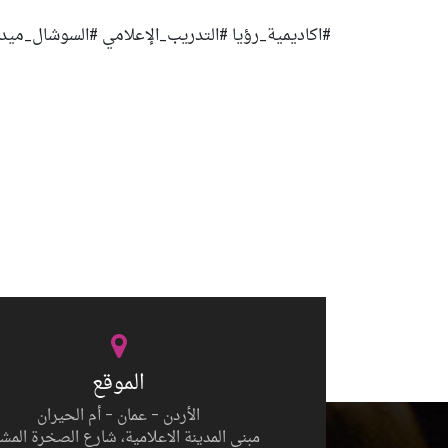
#اكاديمية_رؤيا #التدريب_الإعلامي #السوشال_ميدي
الموقع
الأردن – عمان – أم الحيران
مبنى المدينة الاعلامية، شارع الصخرة المش